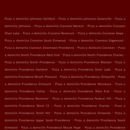
.
.
Pizza a domicilio Johnston Hartford
Pizza a domicilio Johnston Greenville
Pizza a
.
.
domicilio Johnston
Pizza a domicilio Cranston Manton
Pizza a domicilio Cranston
.
.
.
Silver Lake
Pizza a domicilio Cranston Reservoir
Pizza a domicilio Cranston Hope
.
.
Pizza a domicilio Cranston South Elmwood
Pizza a domicilio Cranston Edgewood
.
.
Pizza a domicilio Cranston Downtown Providence
Pizza a domicilio Cranston
Pizza
.
.
a domicilio North Providence West End
Pizza a domicilio North Providence Charles
.
.
Pizza a domicilio North Providence
Pizza a domicilio Providence Manton
Pizza a
.
.
domicilio Providence Hartford
Pizza a domicilio Providence Silver Lake
Pizza a
.
.
domicilio Providence Mount Pleasant
Pizza a domicilio Providence Olneyville
Pizza
.
.
a domicilio Providence Elmhurst
Pizza a domicilio Providence Wanskuck
Pizza a
.
.
domicilio Providence Valley
Pizza a domicilio Providence West End
Pizza a
.
.
domicilio Providence Reservoir
Pizza a domicilio Providence Federal Hill
Pizza a
.
.
domicilio Providence Ward 13
Pizza a domicilio Providence Charles
Pizza a
.
.
domicilio Providence Smith Hill
Pizza a domicilio Providence Elmwood
Pizza a
.
domicilio Providence Upper South Providence
Pizza a domicilio Providence South
.
.
Elmwood
Pizza a domicilio Providence Mount Hope
Pizza a domicilio Providence