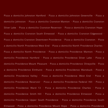
.
.
Pizza a domicilio Johnston Hartford
Pizza a domicilio Johnston Greenville
Pizza a
.
.
domicilio Johnston
Pizza a domicilio Cranston Manton
Pizza a domicilio Cranston
.
.
.
Silver Lake
Pizza a domicilio Cranston Reservoir
Pizza a domicilio Cranston Hope
.
.
Pizza a domicilio Cranston South Elmwood
Pizza a domicilio Cranston Edgewood
.
.
Pizza a domicilio Cranston Downtown Providence
Pizza a domicilio Cranston
Pizza
.
.
a domicilio North Providence West End
Pizza a domicilio North Providence Charles
.
.
Pizza a domicilio North Providence
Pizza a domicilio Providence Manton
Pizza a
.
.
domicilio Providence Hartford
Pizza a domicilio Providence Silver Lake
Pizza a
.
.
domicilio Providence Mount Pleasant
Pizza a domicilio Providence Olneyville
Pizza
.
.
a domicilio Providence Elmhurst
Pizza a domicilio Providence Wanskuck
Pizza a
.
.
domicilio Providence Valley
Pizza a domicilio Providence West End
Pizza a
.
.
domicilio Providence Reservoir
Pizza a domicilio Providence Federal Hill
Pizza a
.
.
domicilio Providence Ward 13
Pizza a domicilio Providence Charles
Pizza a
.
.
domicilio Providence Smith Hill
Pizza a domicilio Providence Elmwood
Pizza a
.
domicilio Providence Upper South Providence
Pizza a domicilio Providence South
.
.
Elmwood
Pizza a domicilio Providence Mount Hope
Pizza a domicilio Providence