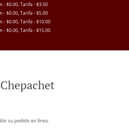
n - $0.00, Tarifa - $3.50
n - $0.00, Tarifa - $5.00
in - $0.00, Tarifa - $10.00
in - $0.00, Tarifa - $15.00
d Chepachet
bir su pedido en línea.