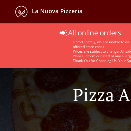
La Nuova Pizzeria
All online orders
Unfortunately, we are unable to iss
offered store credit.
Prices are subject to change. All sale
Please inform our staff of any aller
Thank You for Choosing Us. Your Su
Pizza A