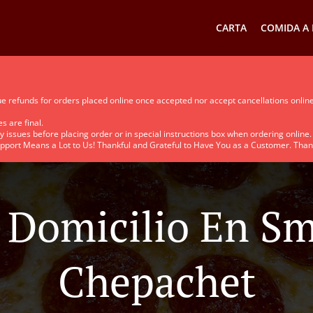
CARTA
COMIDA A 
ue refunds for orders placed online once accepted nor accept cancellations onlin
s are final.
gy issues before placing order or in special instructions box when ordering online.
pport Means a Lot to Us! Thankful and Grateful to Have You as a Customer. Than
 Domicilio En Sm
Chepachet