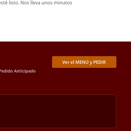
sté listo. Nos lleva unos minutos
Ver el MENÚ y PEDIR
Pedido Anticipado