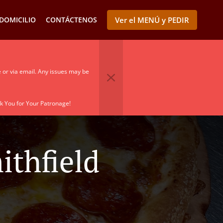
DOMICILIO
CONTÁCTENOS
Ver el MENÚ y PEDIR
e or via email. Any issues may be
k You for Your Patronage!
ithfield