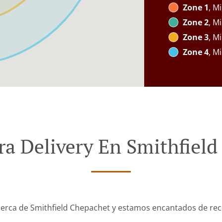
Zone 1
, Mi
Zone 2
, Mi
Zone 3
, M
Zone 4
, M
a Delivery En Smithfiel
erca de Smithfield Chepachet y estamos encantados de reci